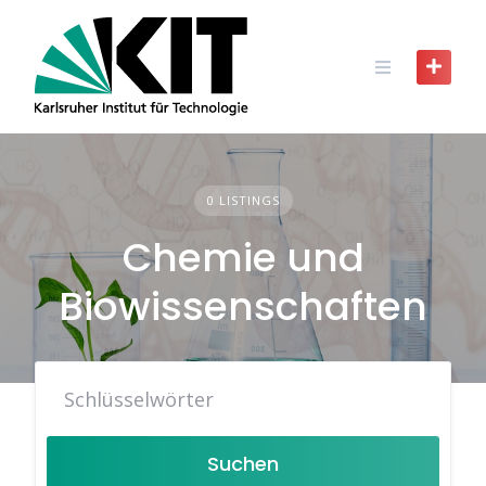
Skip
to
content
0 LISTINGS
Chemie und
Biowissenschaften
Suchen